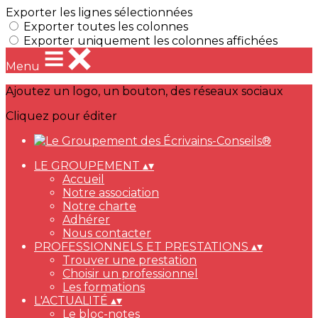
Exporter les lignes sélectionnées
Exporter toutes les colonnes
Exporter uniquement les colonnes affichées
Menu
Ajoutez un logo, un bouton, des réseaux sociaux
Cliquez pour éditer
LE GROUPEMENT
▴
▾
Accueil
Notre association
Notre charte
Adhérer
Nous contacter
PROFESSIONNELS ET PRESTATIONS
▴
▾
Trouver une prestation
Choisir un professionnel
Les formations
L'ACTUALITÉ
▴
▾
Le bloc-notes