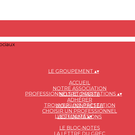
ociaux
LE GROUPEMENT
▴
▾
ACCUEIL
NOTRE ASSOCIATION
PROFESSIONNELS ET PRESTATIONS
▴
▾
NOTRE CHARTE
ADHÉRER
TROUVER UNE PRESTATION
NOUS CONTACTER
CHOISIR UN PROFESSIONNEL
L'ACTUALITÉ
▴
▾
LES FORMATIONS
LE BLOC-NOTES
LA LETTRE DU GREC