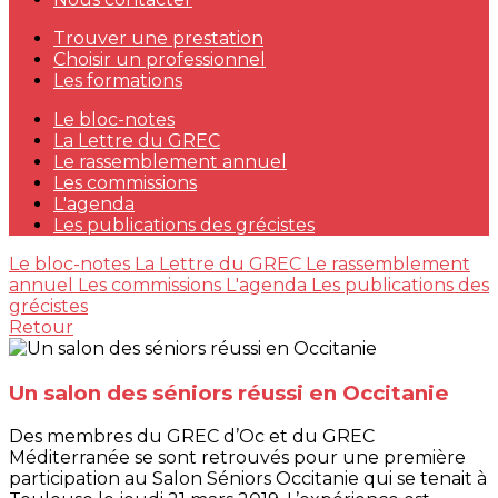
Trouver une prestation
Choisir un professionnel
Les formations
Le bloc-notes
La Lettre du GREC
Le rassemblement annuel
Les commissions
L'agenda
Les publications des grécistes
Le bloc-notes
La Lettre du GREC
Le rassemblement
annuel
Les commissions
L'agenda
Les publications des
grécistes
Retour
Un salon des séniors réussi en Occitanie
Des membres du GREC d’Oc et du GREC
Méditerranée se sont retrouvés pour une première
participation au Salon Séniors Occitanie qui se tenait à