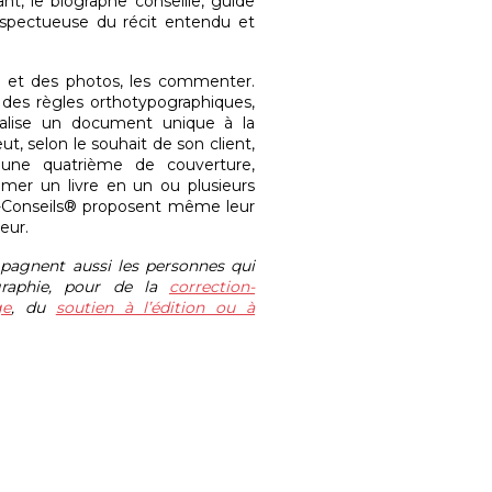
ant, le biographe conseille, guide
respectueuse du récit entendu et
s et des photos, les commenter.
t des règles orthotypographiques,
éalise un document unique à la
ut, selon le souhait de son client,
 une quatrième de couverture,
imer un livre en un ou plusieurs
ns-Conseils® proposent même leur
eur.
pagnent aussi les personnes qui
graphie, pour de la
correction-
ge
, du
soutien à l’édition ou à