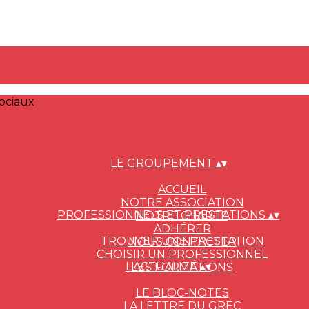
ociaux
LE GROUPEMENT
▴
▾
ACCUEIL
NOTRE ASSOCIATION
PROFESSIONNELS ET PRESTATIONS
▴
▾
NOTRE CHARTE
ADHÉRER
TROUVER UNE PRESTATION
NOUS CONTACTER
CHOISIR UN PROFESSIONNEL
L'ACTUALITÉ
▴
▾
LES FORMATIONS
LE BLOC-NOTES
LA LETTRE DU GREC