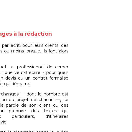
ges à la rédaction
par écrit, pour leurs clients, des
us ou moins longue. Ils font alors
et au professionnel de cerner
 : que veut-il écrire ? pour quels
Un devis ou un contrat formalise
at qui démarre.
d'échanges — dont le nombre est
tion du projet de chacun —, ce
le la parole de son client ou des
pour produire des textes qui
particuliers, d'itinéraires
vie.