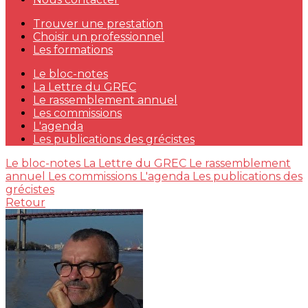
Trouver une prestation
Choisir un professionnel
Les formations
Le bloc-notes
La Lettre du GREC
Le rassemblement annuel
Les commissions
L'agenda
Les publications des grécistes
Le bloc-notes
La Lettre du GREC
Le rassemblement
annuel
Les commissions
L'agenda
Les publications des
grécistes
Retour