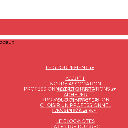
ociaux
LE GROUPEMENT
▴
▾
ACCUEIL
NOTRE ASSOCIATION
PROFESSIONNELS ET PRESTATIONS
▴
▾
NOTRE CHARTE
ADHÉRER
TROUVER UNE PRESTATION
NOUS CONTACTER
CHOISIR UN PROFESSIONNEL
L'ACTUALITÉ
▴
▾
LES FORMATIONS
LE BLOC-NOTES
LA LETTRE DU GREC