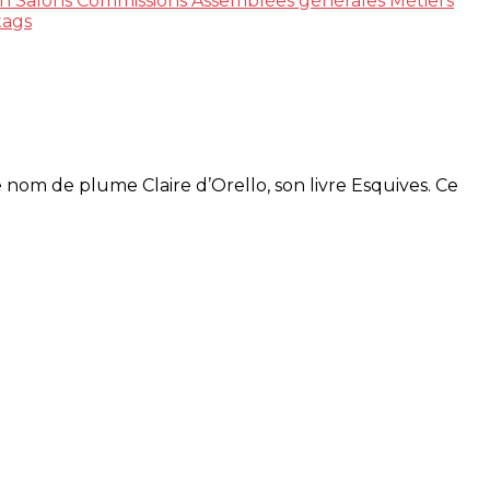
n Salons
Commissions
Assemblées générales
Métiers
tags
 nom de plume Claire d’Orello, son livre Esquives. Ce