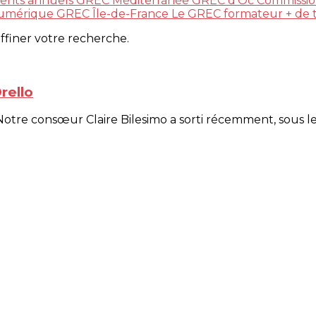
ents annuels
GREC Méditerranée
GREC d'Oc
Commissio
 numérique
GREC Île-de-France
Le GREC formateur
+ de 
affiner votre recherche.
rello
Notre consœur Claire Bilesimo a sorti récemment, sous le